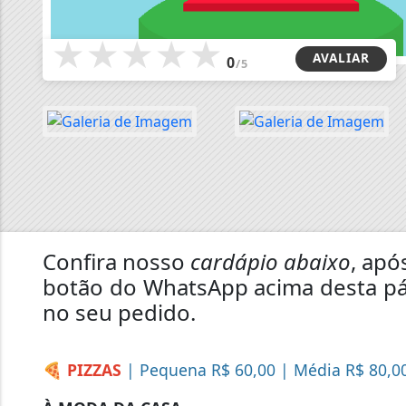
★
★
★
★
★
AVALIAR
0
/5
Confira nosso
cardápio abaixo
, apó
botão do WhatsApp acima desta pá
no seu pedido.
🍕 PIZZAS
| Pequena R$ 60,00 | Média R$ 80,0