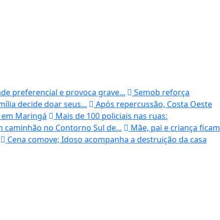
ade preferencial e provoca grave...
Semob reforça
ília decide doar seus...
Após repercussão, Costa Oeste
o em Maringá
Mais de 100 policiais nas ruas:
m caminhão no Contorno Sul de...
Mãe, pai e criança ficam
Cena comove; Idoso acompanha a destruição da casa