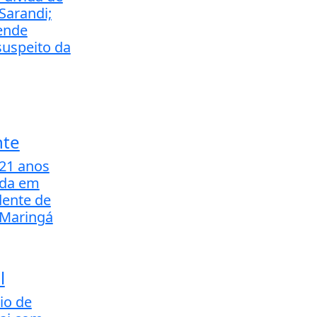
Sarandi;
rende
suspeito da
nte
21 anos
ida em
dente de
Maringá
l
io de