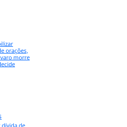
lizar
de orações,
avaro morre
decide
s
 dívida de